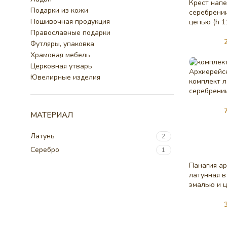
Крест нап
Подарки из кожи
серебрении
Пошивочная продукция
цепью (h 1
Православные подарки
Футляры, упаковка
Храмовая мебель
Церковная утварь
Архиерейс
Ювелирные изделия
комплект л
серебрении
МАТЕРИАЛ
Латунь
2
Серебро
1
Панагия а
латунная в
эмалью и ц