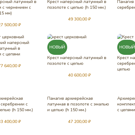
ерсный латунный в
Крест наперсный латунный в
Панагия
 с чернением с
позолоте с цепью (h 150 мм.)
серебре
15 мм)
49 300,00
₽
27 500,00
₽
кий наперсный
НОВЫЙ
НОВЫ
атунный в
 с цепями
Крест наперсный латунный в
Крест н
позолоте с цепью
серебрен
77 640,00
₽
цепью
40 600,00
₽
рхиерейская
Панагия архиерейская
Архиере
 серебрении с
латунная в позолоте с эмалью
комплек
епью (h 150 мм.)
и цепью (h 150 мм.)
с цепями
33 400,00
₽
47 200,00
₽