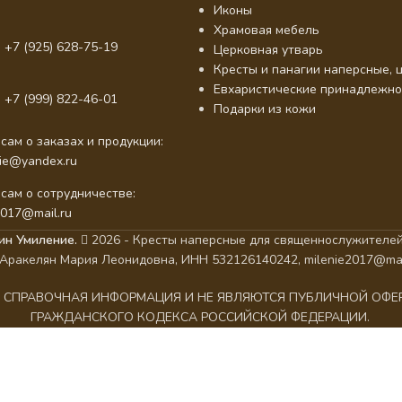
Иконы
Храмовая мебель
 +7 (925) 628-75-19
Церковная утварь
Кресты и панагии наперсные, ц
Евхаристические принадлежно
 +7 (999) 822-46-01
Подарки из кожи
сам о заказах и продукции:
nie@yandex.ru
сам о сотрудничестве:
2017@mail.ru
ин Умиление.
2026 - Кресты наперсные для священнослужителей
Аракелян Мария Леонидовна, ИНН 532126140242, milenie2017@mai
АК СПРАВОЧНАЯ ИНФОРМАЦИЯ И НЕ ЯВЛЯЮТСЯ ПУБЛИЧНОЙ ОФ
ГРАЖДАНСКОГО КОДЕКСА РОССИЙСКОЙ ФЕДЕРАЦИИ.