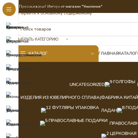
Перейти к навигации
Православный Интернет-магазин "Умиление"
Перейти к основному содержимому
ВЫБРАТЬ КАТЕГОРИЮ
КАТАЛОГ
ГЛАВНАЯ
КАТАЛОГ
UNCATEGORIZED
ИЗДЕЛИЯ ИЗ ЮВЕЛИРНОГО СПЛАВА(ФАБРИКА КИТАЙ
ЛАДАН
ПРАВОСЛАВ