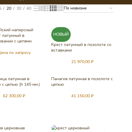
5
20
30
40
йский наперсный
НОВЫЙ
т латунный в
овании с цепями.
Крест латунный в позолоте со
вставками
ена по запросу
21 970,00
₽
ица латунная в
Панагия латунная в позолоте с
 с цепью (h 145 мм.)
цепью
62 300,00
₽
41 150,00
₽