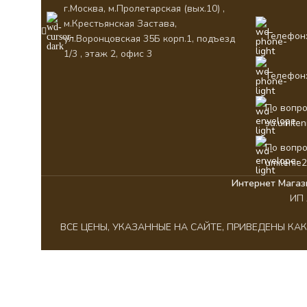
г.Москва, м.Пролетарская (вых.10) ,
м.Крестьянская Застава,
Телефон:
ул.Воронцовская 35Б корп.1, подъезд
1/3 , этаж 2, офис 3
Телефон:
По вопро
su.umile
По вопро
umilenie
Интернет Магаз
ИП 
ВСЕ ЦЕНЫ, УКАЗАННЫЕ НА САЙТЕ, ПРИВЕДЕНЫ К