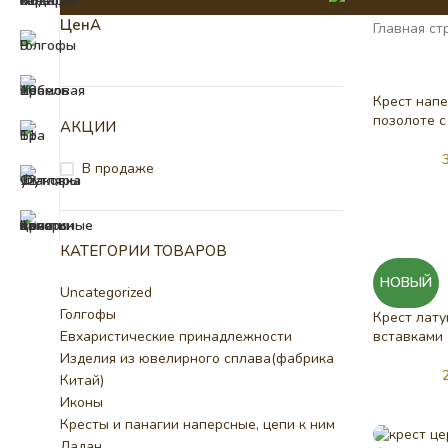
ЦенА
Главная ст
Крест нап
позолоте с
АКЦИИ
В продаже
КАТЕГОРИИ ТОВАРОВ
НОВЫЙ
Uncategorized
Голгофы
Крест лату
Евхаристические принадлежности
вставками
Изделия из ювелирного сплава(фабрика
Китай)
Иконы
Кресты и панагии наперсные, цепи к ним
Ладан