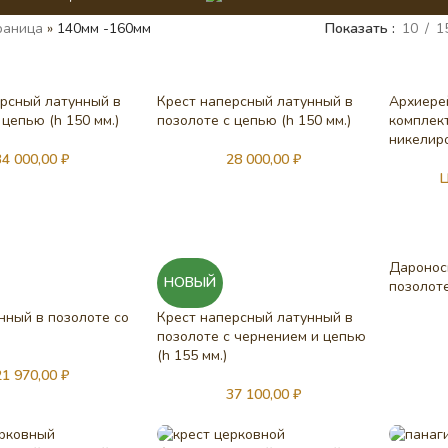
раница
»
140мм -160мм
Показать
10
1
ерсный латунный в
Крест наперсный латунный в
Архиере
 цепью (h 150 мм.)
позолоте с цепью (h 150 мм.)
комплек
никелир
34 000,00
₽
28 000,00
₽
Ц
Даронос
НОВЫЙ
позолоте
нный в позолоте со
Крест наперсный латунный в
позолоте с чернением и цепью
(h 155 мм.)
21 970,00
₽
37 100,00
₽