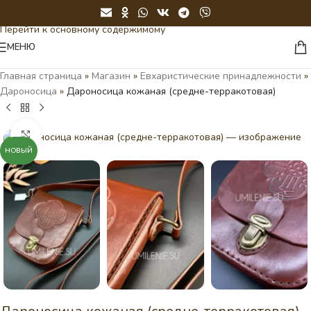
Перейти к навигации
Перейти к основному содержимому
МЕНЮ
Главная страница
»
Магазин
»
Евхаристические принадлежности
»
Дароносица
»
Дароносица кожаная (средне-терракотовая)
Нажмите, чтобы увеличить
НОВЫЙ