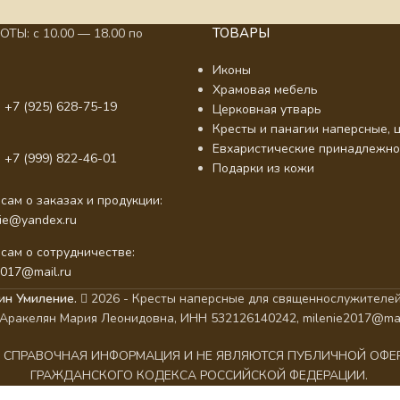
ТОВАРЫ
ТЫ: с 10.00 — 18.00 по
Иконы
Храмовая мебель
 +7 (925) 628-75-19
Церковная утварь
Кресты и панагии наперсные, ц
Евхаристические принадлежно
 +7 (999) 822-46-01
Подарки из кожи
сам о заказах и продукции:
nie@yandex.ru
сам о сотрудничестве:
2017@mail.ru
ин Умиление.
2026 - Кресты наперсные для священнослужителей
Аракелян Мария Леонидовна, ИНН 532126140242, milenie2017@mai
АК СПРАВОЧНАЯ ИНФОРМАЦИЯ И НЕ ЯВЛЯЮТСЯ ПУБЛИЧНОЙ ОФ
ГРАЖДАНСКОГО КОДЕКСА РОССИЙСКОЙ ФЕДЕРАЦИИ.