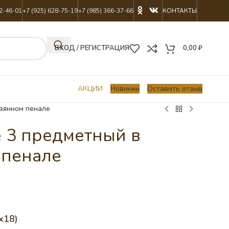
22-46-01
+7 (925) 628-75-19
+7 (985) 366-37-66
КОНТАКТЫ
ВХОД / РЕГИСТРАЦИЯ
0,00
₽
АКЦИИ
Новинки
Оставить отзыв
евянном пенале
 3 предметный в
 пенале
х18)