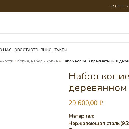
+7 (999) 8
О НАС
НОВОСТИ
ОТЗЫВЫ
КОНТАКТЫ
жности
»
Копие, наборы копие
»
Набор копие 3 предметный в дер
Набор копие
деревянном
29 600,00
₽
Материал:
Нержавеющая сталь(95