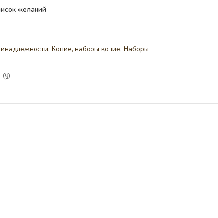
писок желаний
ринадлежности
,
Копие, наборы копие
,
Наборы