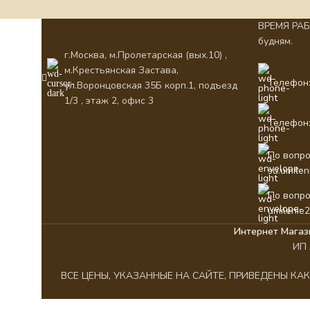
ВРЕМЯ РАБО
будням.
г.Москва, м.Пролетарская (вых.10) ,
м.Крестьянская Застава,
Телефон:
ул.Воронцовская 35Б корп.1, подъезд
1/3 , этаж 2, офис 3
Телефон:
По вопро
su.umile
По вопро
umilenie
Интернет Магаз
ИП 
ВСЕ ЦЕНЫ, УКАЗАННЫЕ НА САЙТЕ, ПРИВЕДЕНЫ К