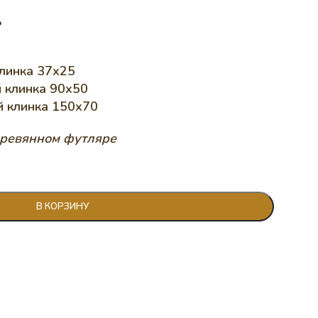
ь
клинка 37х25
 клинка 90х50
й клинка 150х70
еревянном футляре
В КОРЗИНУ