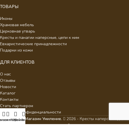
ТОВАРЫ
Иконы
Храмовая мебель
Церковная утварь
Кресты и панагии наперсные, цепи к ним
Евхаристические принадлежности
Подарки из кожи
ДЛЯ КЛИЕНТОВ
О нас
Отзывы
Новости
Каталог
Контакты
Стать партнером
Политика конфиденциальности
Интернет Магазин Умиление.
2026 - Кресты наперсные для
писок желаний
агазин
Корзина
Мой аккаунт
священнослужителей с украшениями.