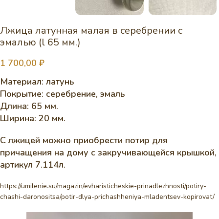
Лжица латунная малая в серебрении с
эмалью (l 65 мм.)
1 700,00
₽
Материал: латунь
Покрытие: серебрение, эмаль
Длина: 65 мм.
Ширина: 20 мм.
С лжицей можно приобрести потир для
причащения на дому с закручивающейся крышкой,
артикул 7.114л.
https://umilenie.su/magazin/evharisticheskie-prinadlezhnosti/potiry-
chashi-daronositsa/potir-dlya-prichashheniya-mladentsev-kopirovat/