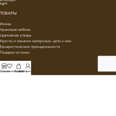
ТОВАРЫ
Иконы
Храмовая мебель
Церковная утварь
Кресты и панагии наперсные, цепи к ним
Евхаристические принадлежности
Подарки из кожи
ДЛЯ КЛИЕНТОВ
агазин
Список желаний
Корзина
Мой аккаунт
О нас
Отзывы
Новости
Каталог
Контакты
Стать партнером
Политика конфиденциальности
Интернет Магазин Умиление.
2026 - Кресты наперсные для