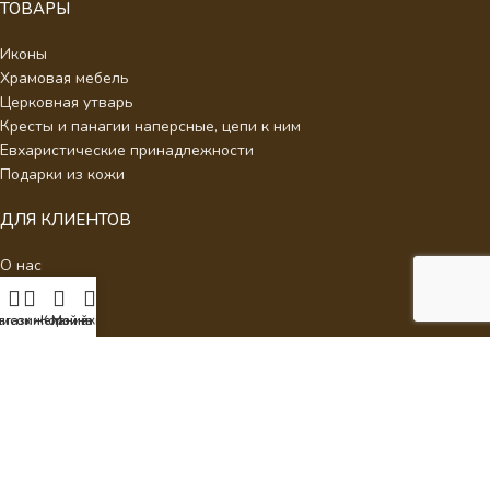
ТОВАРЫ
Иконы
Храмовая мебель
Церковная утварь
Кресты и панагии наперсные, цепи к ним
Евхаристические принадлежности
Подарки из кожи
ДЛЯ КЛИЕНТОВ
О нас
Отзывы
Новости
писок желаний
агазин
Корзина
Мой аккаунт
Каталог
Контакты
Стать партнером
Политика конфиденциальности
Интернет Магазин Умиление.
2026 - Кресты наперсные для
священнослужителей с украшениями.
ИП Аракелян Мария Леонидовна, ИНН 532126140242,