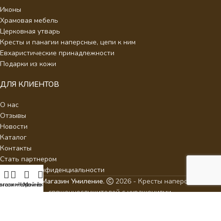
Иконы
Храмовая мебель
Церковная утварь
Кресты и панагии наперсные, цепи к ним
Евхаристические принадлежности
Подарки из кожи
ДЛЯ КЛИЕНТОВ
О нас
Отзывы
Новости
Каталог
Контакты
Стать партнером
Политика конфиденциальности
Интернет Магазин Умиление.
2026 - Кресты наперсные для
писок желаний
агазин
Корзина
Мой аккаунт
священнослужителей с украшениями.
ИП Аракелян Мария Леонидовна, ИНН 532126140242,
milenie2017@mail.ru