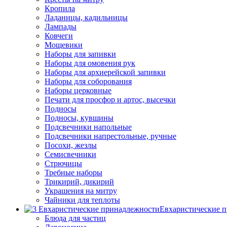
Кропила
Ладаницы, кадильницы
Лампады
Ковчеги
Мощевики
Наборы для запивки
Наборы для омовения рук
Наборы для архиерейской запивки
Наборы для соборования
Наборы церковные
Печати для просфор и артос, высечки
Подносы
Подносы, кувшины
Подсвечники напольные
Подсвечники напрестольные, ручные
Посохи, жезлы
Семисвечники
Стрючицы
Требные наборы
Трикирий, дикирий
Украшения на митру
Чайники для теплоты
Евхаристические 
Блюда для частиц