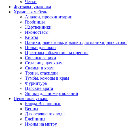
Четки
Футляры, упаковка
Храмовая мебель
Аналои, проскинитарии
Гробницы
Жертвенники
Иконостасы
Киоты
Панихидные столы, крышки для панихидных столо
Полки для икон
Престолы, облачение на престол
Свечные ящики
Седалища для храма
Скамьи в храм
Троны, стасидии
Тумбы, комоды в храм
Фурнитура
Царские врата
Ящики для пожертвований
Церковная утварь
Блюда Всенощные
Венцы
Для освящения воды
Елейницы
Иконы на митру