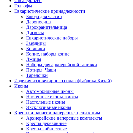
Uncategorized
Голгофы
Евхаристические принадлежности
Блюда для частиц
Дароносица
Дарохранительница
Дискосы
Евхаристические наборы
Звездицы
Ковшики
Копие, наборы копие
Лжицы
Наборы для архиерейской запивки
Потиры, Чаши
Тарелочки
Изделия из ювелирного сплава(фабрика Китай)
Иконы
Автомобильные иконы
Настенные иконы, киоты
Настольные иконы
Эксклюзивные иконы
Кресты и панагии наперсные, цепи к ним
Архиерейские наперсные комплекты
Кресты деревянные
Кресты кабинетные