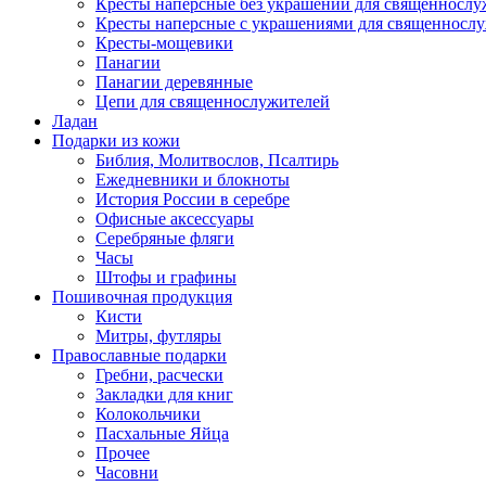
Кресты наперсные без украшений для священнослу
Кресты наперсные с украшениями для священносл
Кресты-мощевики
Панагии
Панагии деревянные
Цепи для священнослужителей
Ладан
Подарки из кожи
Библия, Молитвослов, Псалтирь
Ежедневники и блокноты
История России в серебре
Офисные аксессуары
Серебряные фляги
Часы
Штофы и графины
Пошивочная продукция
Кисти
Митры, футляры
Православные подарки
Гребни, расчески
Закладки для книг
Колокольчики
Пасхальные Яйца
Прочее
Часовни