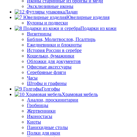
Иконы старинные из бронзы и меди
Эксклюзивные иконы
Ладан
Ювелирные изделия
Кулоны и подвески
Подарки из кожи
Визитницы
Библия, Молитвослов, Псалтирь
Ежедневники и блокноты
История России в серебре
Кошельки, бумажники
Обложки для документов
Офисные аксессуары
Серебряные фляги
Часы
Штофы и графины
Голгофы
Храмовая мебель
Аналои, проскинитарии
Гробницы
Жертвенники
Иконостасы
Киоты
Панихидные столы
Полки для икон