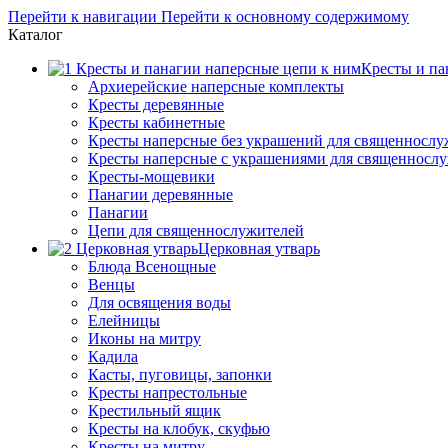
Перейти к навигации
Перейти к основному содержимому
Каталог
Кресты и па
Архиерейские наперсные комплекты
Кресты деревянные
Кресты кабинетные
Кресты наперсные без украшений для священнослу
Кресты наперсные с украшениями для священносл
Кресты-мощевики
Панагии деревянные
Панагии
Цепи для священнослужителей
Церковная утварь
Блюда Всенощные
Венцы
Для освящения воды
Елейницы
Иконы на митру
Кадила
Касты, пуговицы, запонки
Кресты напрестольные
Крестильный ящик
Кресты на клобук, скуфью
Кресты на митру