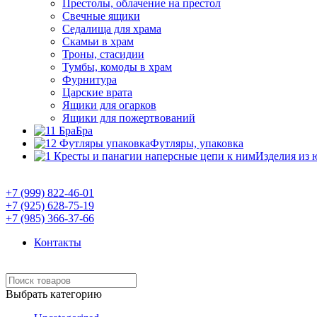
Престолы, облачение на престол
Свечные ящики
Седалища для храма
Скамьи в храм
Троны, стасидии
Тумбы, комоды в храм
Фурнитура
Царские врата
Ящики для огарков
Ящики для пожертвований
Бра
Футляры, упаковка
Изделия из 
Православный Интернет-магазин "Умиление"
+7 (999) 822-46-01
+7 (925) 628-75-19
+7 (985) 366-37-66
Контакты
Выбрать категорию