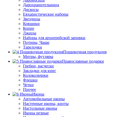
Дароносица
Дарохранительница
Дискосы
Евхаристические наборы
Звездицы
Ковшики
Копие
Лжицы
Наборы для архиерейской запивки
Потиры, Чаши
Тарелочки
Пошивочная продукция
Митры, футляры
Православные подарки
Гребни, расчески
Закладки для книг
Колокольчики
Флешки
Четки
Прочее
Иконы
Автомобильные иконы
Настенные иконы, киоты
Настольные иконы
Иконы резные