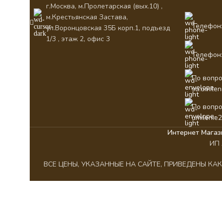
г.Москва, м.Пролетарская (вых.10) ,
м.Крестьянская Застава,
Телефон:
ул.Воронцовская 35Б корп.1, подъезд
1/3 , этаж 2, офис 3
Телефон:
По вопро
su.umile
По вопро
umilenie
Интернет Магаз
ИП 
ВСЕ ЦЕНЫ, УКАЗАННЫЕ НА САЙТЕ, ПРИВЕДЕНЫ К