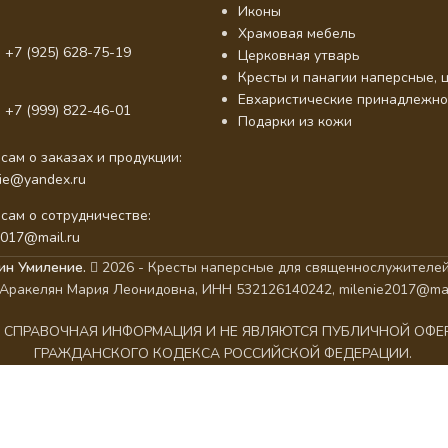
Иконы
Храмовая мебель
 +7 (925) 628-75-19
Церковная утварь
Кресты и панагии наперсные, ц
Евхаристические принадлежно
 +7 (999) 822-46-01
Подарки из кожи
сам о заказах и продукции:
nie@yandex.ru
сам о сотрудничестве:
2017@mail.ru
ин Умиление.
2026 - Кресты наперсные для священнослужителей
Аракелян Мария Леонидовна, ИНН 532126140242, milenie2017@mai
АК СПРАВОЧНАЯ ИНФОРМАЦИЯ И НЕ ЯВЛЯЮТСЯ ПУБЛИЧНОЙ ОФ
ГРАЖДАНСКОГО КОДЕКСА РОССИЙСКОЙ ФЕДЕРАЦИИ.