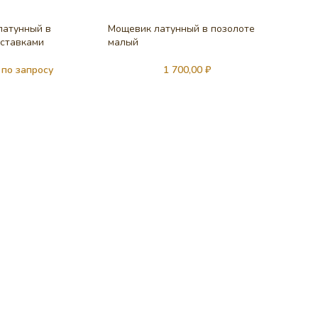
латунный в
Мощевик латунный в позолоте
вставками
малый
 по запросу
1 700,00
₽
Мощеви
малый