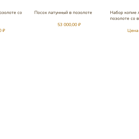
озолоте со
Посох латунный в позолоте
Набор копие 
позолоте со 
53 000,00
₽
00
₽
Цена