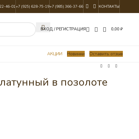
822-46-01
+7 (925) 628-75-19
+7 (985) 366-37-66
КОНТАКТЫ
ВХОД / РЕГИСТРАЦИЯ
0,00
₽
АКЦИИ
Новинки
Оставить отзыв
латунный в позолоте
л