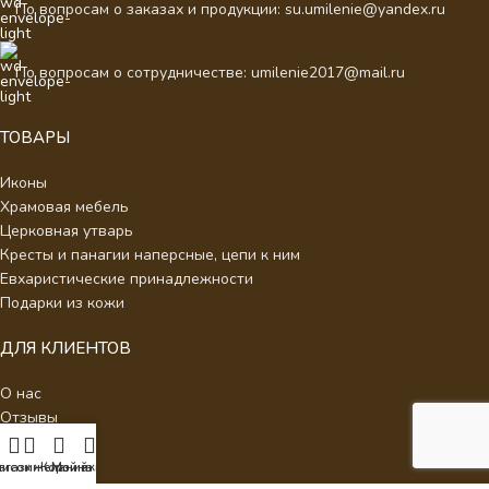
По вопросам о заказах и продукции: su.umilenie@yandex.ru
По вопросам о сотрудничестве: umilenie2017@mail.ru
ТОВАРЫ
Иконы
Храмовая мебель
Церковная утварь
Кресты и панагии наперсные, цепи к ним
Евхаристические принадлежности
Подарки из кожи
ДЛЯ КЛИЕНТОВ
О нас
Отзывы
Новости
Каталог
писок желаний
агазин
Корзина
Мой аккаунт