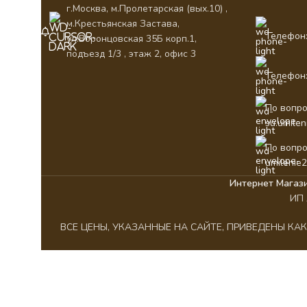
г.Москва, м.Пролетарская (вых.10) ,
м.Крестьянская Застава,
Телефон:
ул.Воронцовская 35Б корп.1,
подъезд 1/3 , этаж 2, офис 3
Телефон:
По вопро
su.umile
По вопро
umilenie
Интернет Магаз
ИП 
ВСЕ ЦЕНЫ, УКАЗАННЫЕ НА САЙТЕ, ПРИВЕДЕНЫ К