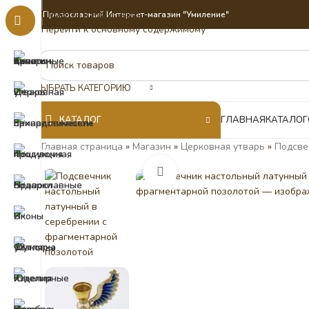
Перейти к навигации
Православный Интернет-магазин "Умиление"
Перейти к основному содержимому
ВЫБРАТЬ КАТЕГОРИЮ
КАТАЛОГ
ГЛАВНАЯ
КАТАЛОГ
Главная страница
»
Магазин
»
Церковная утварь
»
Подсве
Нажмите, чтобы увеличить