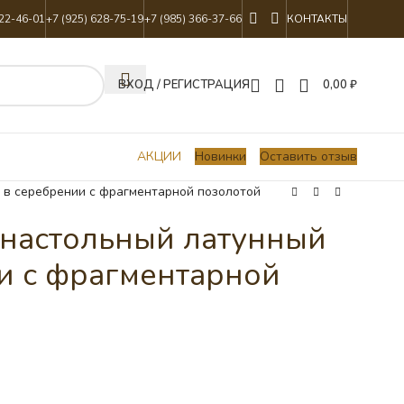
822-46-01
+7 (925) 628-75-19
+7 (985) 366-37-66
КОНТАКТЫ
ВХОД / РЕГИСТРАЦИЯ
0,00
₽
АКЦИИ
Новинки
Оставить отзыв
 в серебрении с фрагментарной позолотой
настольный латунный
и с фрагментарной