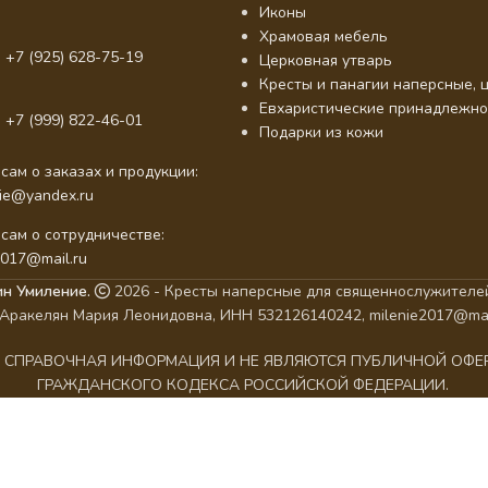
Иконы
Храмовая мебель
 +7 (925) 628-75-19
Церковная утварь
Кресты и панагии наперсные, ц
Евхаристические принадлежно
 +7 (999) 822-46-01
Подарки из кожи
сам о заказах и продукции:
nie@yandex.ru
сам о сотрудничестве:
2017@mail.ru
ин Умиление.
2026 - Кресты наперсные для священнослужителей
Аракелян Мария Леонидовна, ИНН 532126140242, milenie2017@mai
АК СПРАВОЧНАЯ ИНФОРМАЦИЯ И НЕ ЯВЛЯЮТСЯ ПУБЛИЧНОЙ ОФ
ГРАЖДАНСКОГО КОДЕКСА РОССИЙСКОЙ ФЕДЕРАЦИИ.