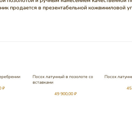
й позолотой и ручным нанесением качественной п
ник продается в презентабельной кожвиниловой у
серебрении
Посох латунный в позолоте со
Посох латунн
вставками
00
₽
45
49 900,00
₽