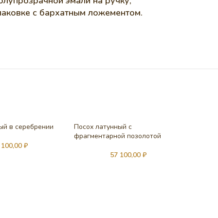
олупрозрачной эмали на ручку,
паковке с бархатным ложементом.
ый в серебрении
Посох латунный с
фрагментарной позолотой
 100,00
₽
57 100,00
₽