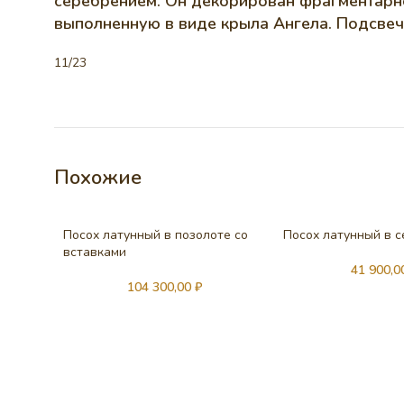
серебрением. Он декорирован фрагментарно
выполненную в виде крыла Ангела. Подсвеч
11/23
Похожие
Посох латунный в позолоте со
Посох латунный в 
вставками
41 900,
104 300,00
₽