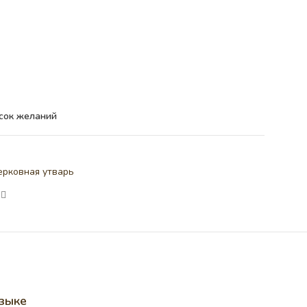
сок желаний
ерковная утварь
языке