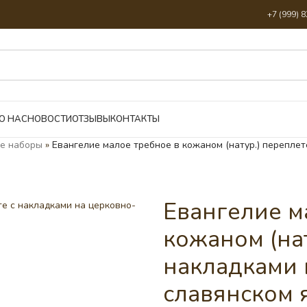
+7 (999) 
О НАС
НОВОСТИ
ОТЗЫВЫ
КОНТАКТЫ
е наборы
»
Евангелие малое требное в кожаном (натур.) переплет
Евангелие м
кожаном (нат
накладками 
славянском я