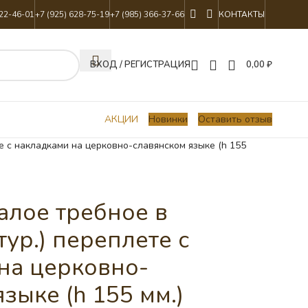
822-46-01
+7 (925) 628-75-19
+7 (985) 366-37-66
КОНТАКТЫ
ВХОД / РЕГИСТРАЦИЯ
0,00
₽
АКЦИИ
Новинки
Оставить отзыв
е с накладками на церковно-славянском языке (h 155
алое требное в
ур.) переплете с
на церковно-
зыке (h 155 мм.)