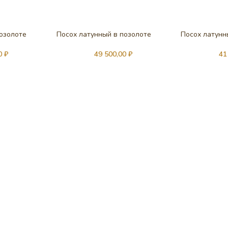
позолоте
Посох латунный в позолоте
Посох латунн
00
₽
49 500,00
₽
41