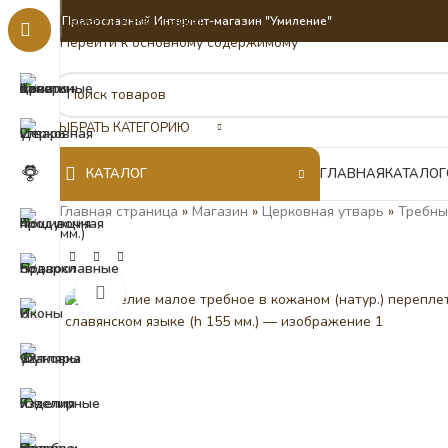
Перейти к навигации
Православный Интернет-магазин "Умиление"
Перейти к основному содержимому
ВЫБРАТЬ КАТЕГОРИЮ
КАТАЛОГ
ГЛАВНАЯ
КАТАЛОГ
Главная страница
»
Магазин
»
Церковная утварь
»
Требны
мм.)
Нажмите, чтобы увеличить