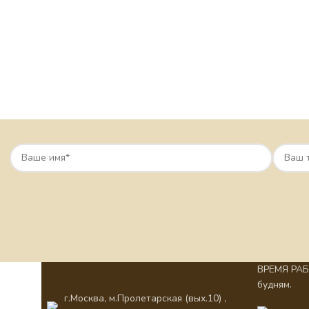
ВРЕМЯ РАБО
будням.
г.Москва, м.Пролетарская (вых.10) ,