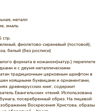
ьная, металл
е, эмаль
 стр.
 зеленый, фиолетово-сиреневый (постовой),
за, белый (без росписи)
алого формата в кожаном(натур.) переплете
дками и с двумя металлическими
ечатан традиционным церковным шрифтом в
ашен изящными буквицами и орнаментами,
ияx древнерусскиx книг, содержит
затель Евангельских чтений. Использована
бумага, посеребренный обрез. На лицевой
изображение Воскресения Христова, образы