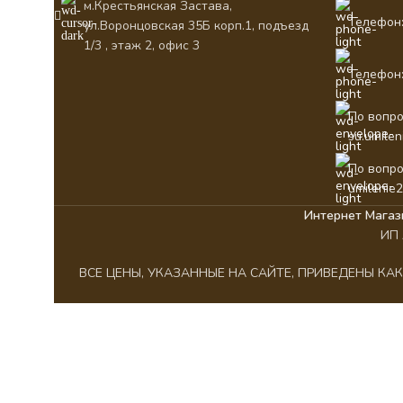
м.Крестьянская Застава,
Телефон:
ул.Воронцовская 35Б корп.1, подъезд
1/3 , этаж 2, офис 3
Телефон:
По вопро
su.umile
По вопро
umilenie
Интернет Магаз
ИП 
ВСЕ ЦЕНЫ, УКАЗАННЫЕ НА САЙТЕ, ПРИВЕДЕНЫ К