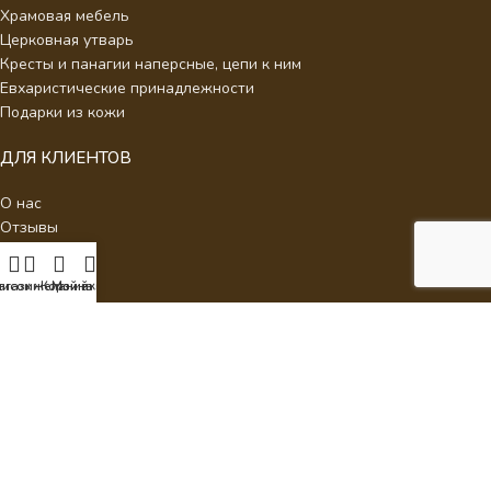
Храмовая мебель
Церковная утварь
Кресты и панагии наперсные, цепи к ним
Евхаристические принадлежности
Подарки из кожи
ДЛЯ КЛИЕНТОВ
О нас
Отзывы
Новости
Каталог
писок желаний
агазин
Корзина
Мой аккаунт
Контакты
Стать партнером
Политика конфиденциальности
Интернет Магазин Умиление.
2026 - Кресты наперсные для
священнослужителей с украшениями.
ИП Аракелян Мария Леонидовна, ИНН 532126140242,
milenie2017@mail.ru