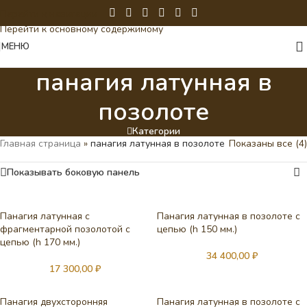
Перейти к навигации
Перейти к основному содержимому
МЕНЮ
панагия латунная в
позолоте
Категории
Главная страница
»
панагия латунная в позолоте
Показаны все (4)
Показывать боковую панель
Панагия латунная с
Панагия латунная в позолоте с
фрагментарной позолотой с
цепью (h 150 мм.)
цепью (h 170 мм.)
34 400,00
₽
17 300,00
₽
Панагия двухсторонняя
Панагия латунная в позолоте с