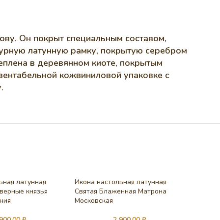
ову. Он покрыт специальным составом,
журную латунную рамку, покрытую серебром
еплена в деревянном киоте, покрытым
езентабельной кожвиниловой упаковке с
.
ьная латунная
Икона настольная латунная
верные князья
Святая Блаженная Матрона
ния
Московская
 900,00
₽
2 900,00
₽