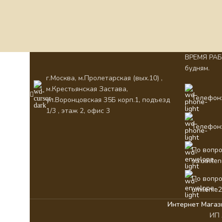
ВРЕМЯ РАБО
будням.
г.Москва, м.Пролетарская (вых.10) ,
м.Крестьянская Застава,
Телефон:
ул.Воронцовская 35Б корп.1, подъезд
1/3 , этаж 2, офис 3
Телефон:
По вопро
su.umile
По вопро
umilenie
Интернет Магаз
ИП 