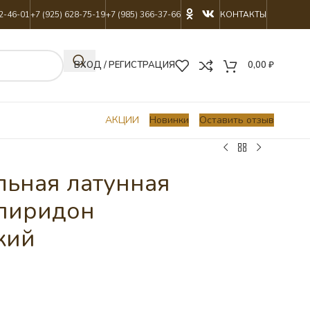
22-46-01
+7 (925) 628-75-19
+7 (985) 366-37-66
КОНТАКТЫ
ВХОД / РЕГИСТРАЦИЯ
0,00
₽
АКЦИИ
Новинки
Оставить отзыв
льная латунная
Спиридон
кий