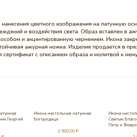
 нанесения цветного изображения на латунную осн
ждений и воздействия света. Образ вставлен в а
пособом и акцентированную чернением. Икона закр
стойчивая ажурная ножка. Изделие продается в пр
 сертификат с описанием образа и молитвой к нему
латунная
Икона настольная латунная
Икона настол
ник Георгий
Богородица
Святые Благо
Петр и Февро
2 900,00
₽
0
₽
2