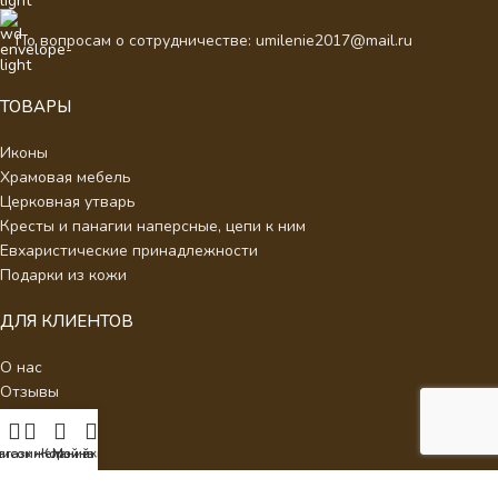
По вопросам о сотрудничестве: umilenie2017@mail.ru
ТОВАРЫ
Иконы
Храмовая мебель
Церковная утварь
Кресты и панагии наперсные, цепи к ним
Евхаристические принадлежности
Подарки из кожи
ДЛЯ КЛИЕНТОВ
О нас
Отзывы
Новости
Каталог
писок желаний
агазин
Корзина
Мой аккаунт
Контакты
Стать партнером