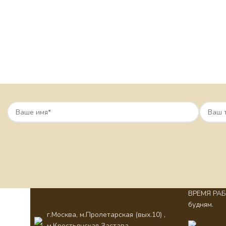
ВРЕМЯ РАБО
будням.
г.Москва, м.Пролетарская (вых.10) ,
м.Крестьянская Застава,