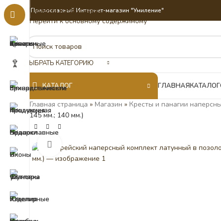
Перейти к навигации
Православный Интернет-магазин "Умиление"
Перейти к основному содержимому
ВЫБРАТЬ КАТЕГОРИЮ
КАТАЛОГ
ГЛАВНАЯ
КАТАЛОГ
Главная страница
»
Магазин
»
Кресты и панагии наперсны
145 мм.; 140 мм.)
Нажмите, чтобы увеличить