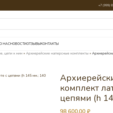
+7 (999) 
О НАС
НОВОСТИ
ОТЗЫВЫ
КОНТАКТЫ
е, цепи к ним
»
Архиерейские наперсные комплекты
»
Архиерейски
Архиерейск
комплект ла
цепями (h 14
98 600,00
₽