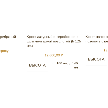
еребряный
Крест латунный в серебрении с
Крест наперс
фрагментарной позолотой (h 125
позолоте с це
мм.)
просу
34
12 600,00
₽
ВЫСОТА
от 100 мм до 140
ВЫСОТА
мм