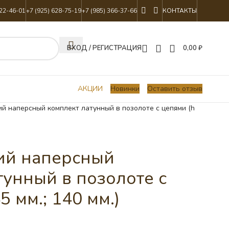
822-46-01
+7 (925) 628-75-19
+7 (985) 366-37-66
КОНТАКТЫ
ВХОД / РЕГИСТРАЦИЯ
0,00
₽
АКЦИИ
Новинки
Оставить отзыв
й наперсный комплект латунный в позолоте с цепями (h
ий наперсный
тунный в позолоте с
5 мм.; 140 мм.)