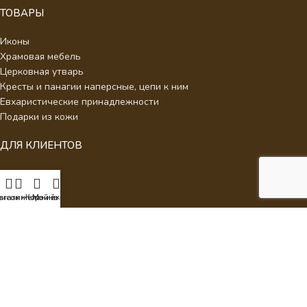
ТОВАРЫ
Иконы
Храмовая мебель
Церковная утварь
Кресты и панагии наперсные, цепи к ним
Евхаристические принадлежности
Подарки из кожи
ДЛЯ КЛИЕНТОВ
О нас
Отзывы
писок желаний
агазин
Корзина
Мой аккаунт
Новости
Каталог
Контакты
Стать партнером
Политика конфиденциальности
Интернет Магазин Умиление.
2026 - Кресты наперсные для
священнослужителей с украшениями.