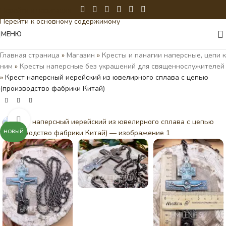
Перейти к навигации
Перейти к основному содержимому
МЕНЮ
Главная страница
»
Магазин
»
Кресты и панагии наперсные, цепи к
ним
»
Кресты наперсные без украшений для священнослужителей
»
Крест наперсный иерейский из ювелирного сплава с цепью
(производство фабрики Китай)
Нажмите, чтобы увеличить
НОВЫЙ