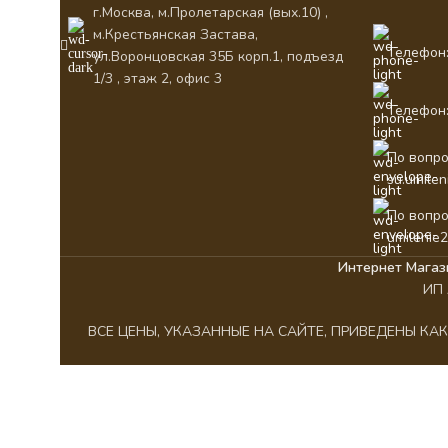
г.Москва, м.Пролетарская (вых.10) ,
м.Крестьянская Застава,
Телефон:
ул.Воронцовская 35Б корп.1, подъезд
1/3 , этаж 2, офис 3
Телефон:
По вопро
su.umile
По вопро
umilenie
Интернет Магаз
ИП 
ВСЕ ЦЕНЫ, УКАЗАННЫЕ НА САЙТЕ, ПРИВЕДЕНЫ К