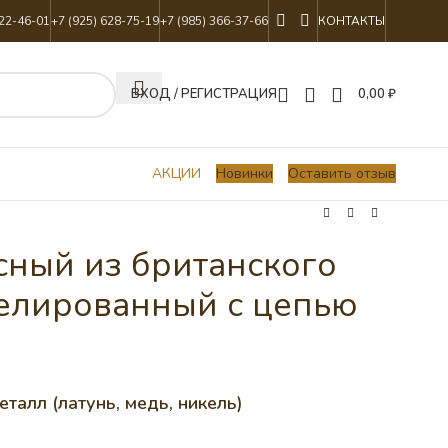
822-46-01
+7 (925) 628-75-19
+7 (985) 366-37-66
КОНТАКТЫ
ВХОД / РЕГИСТРАЦИЯ
0,00
₽
АКЦИИ
Новинки
Оставить отзыв
сный из британского
елированный с цепью
талл (латунь, медь, никель)