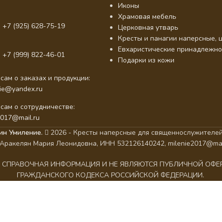
Иконы
Храмовая мебель
 +7 (925) 628-75-19
Церковная утварь
Кресты и панагии наперсные, ц
Евхаристические принадлежно
 +7 (999) 822-46-01
Подарки из кожи
сам о заказах и продукции:
nie@yandex.ru
сам о сотрудничестве:
2017@mail.ru
ин Умиление.
2026 - Кресты наперсные для священнослужителей
Аракелян Мария Леонидовна, ИНН 532126140242, milenie2017@mai
АК СПРАВОЧНАЯ ИНФОРМАЦИЯ И НЕ ЯВЛЯЮТСЯ ПУБЛИЧНОЙ ОФ
ГРАЖДАНСКОГО КОДЕКСА РОССИЙСКОЙ ФЕДЕРАЦИИ.