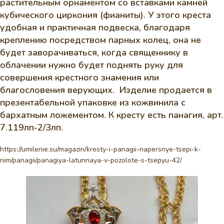
растительным орнаментом со вставками камней
кубического циркония (фианиты). У этого креста
удобная и практичная подвеска, благодаря
креплению посредством парных колец, она не
будет заворачиваться, когда священнику в
облачении нужно будет поднять руку для
совершения крестного знамения или
благословения верующих. Изделие продается в
презентабельной упаковке из кожвинила с
бархатным ложементом. К кресту есть панагия, арт.
7.119лп-2/3лп.
https://umilenie.su/magazin/kresty-i-panagii-napersnye-tsepi-k-
nim/panagii/panagiya-latunnaya-v-pozolote-s-tsepyu-42/