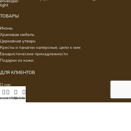
ТОВАРЫ
Иконы
Храмовая мебель
Церковная утварь
Кресты и панагии наперсные, цепи к ним
Евхаристические принадлежности
Подарки из кожи
ДЛЯ КЛИЕНТОВ
О нас
Отзывы
Новости
писок желаний
агазин
Корзина
Мой аккаунт
Каталог
Контакты
Стать партнером
Политика конфиденциальности
Интернет Магазин Умиление.
2026 - Кресты наперсные для