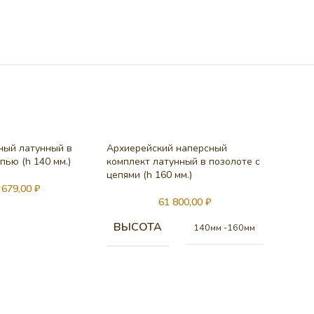
ный латунный в
Архиерейский наперсный
пью (h 140 мм.)
комплект латунный в позолоте с
цепями (h 160 мм.)
 679,00
₽
61 800,00
₽
ВЫСОТА
140мм -160мм
Архиер
комплек
цепями 