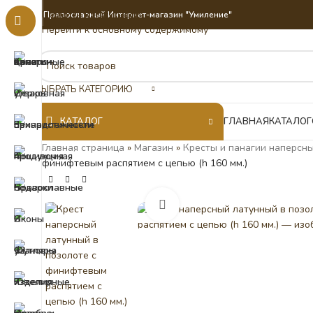
Перейти к навигации
Православный Интернет-магазин "Умиление"
Перейти к основному содержимому
ВЫБРАТЬ КАТЕГОРИЮ
КАТАЛОГ
ГЛАВНАЯ
КАТАЛОГ
Главная страница
»
Магазин
»
Кресты и панагии наперсны
финифтевым распятием с цепью (h 160 мм.)
Нажмите, чтобы увеличить