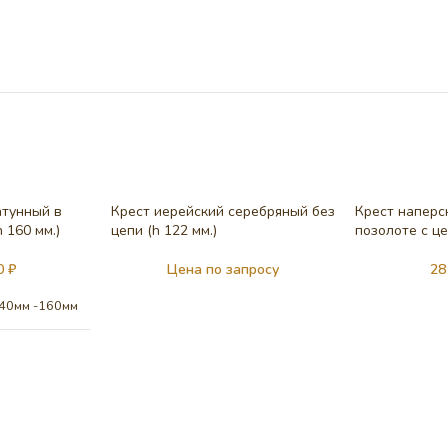
атунный в
Крест иерейский серебряный без
Крест наперс
 160 мм.)
цепи (h 122 мм.)
позолоте c це
00
₽
Цена по запросу
28
40мм -160мм