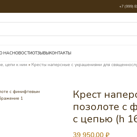
+7 (999) 
О НАС
НОВОСТИ
ОТЗЫВЫ
КОНТАКТЫ
е, цепи к ним
»
Кресты наперсные с украшениями для священносл
Крест напер
позолоте с 
с цепью (h 1
39 950,00
₽