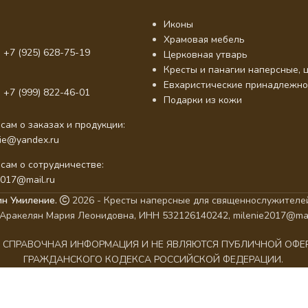
Иконы
Храмовая мебель
 +7 (925) 628-75-19
Церковная утварь
Кресты и панагии наперсные, ц
Евхаристические принадлежно
 +7 (999) 822-46-01
Подарки из кожи
сам о заказах и продукции:
nie@yandex.ru
сам о сотрудничестве:
2017@mail.ru
ин Умиление.
2026 - Кресты наперсные для священнослужителей
Аракелян Мария Леонидовна, ИНН 532126140242, milenie2017@mai
АК СПРАВОЧНАЯ ИНФОРМАЦИЯ И НЕ ЯВЛЯЮТСЯ ПУБЛИЧНОЙ ОФ
ГРАЖДАНСКОГО КОДЕКСА РОССИЙСКОЙ ФЕДЕРАЦИИ.