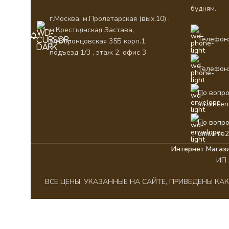
будням.
г.Москва, м.Пролетарская (вых.10) ,
м.Крестьянская Застава,
Телефон:
ул.Воронцовская 35Б корп.1,
подъезд 1/3 , этаж 2, офис 3
Телефон:
По вопро
su.umile
По вопро
umilenie
Интернет Магаз
ИП 
ВСЕ ЦЕНЫ, УКАЗАННЫЕ НА САЙТЕ, ПРИВЕДЕНЫ К