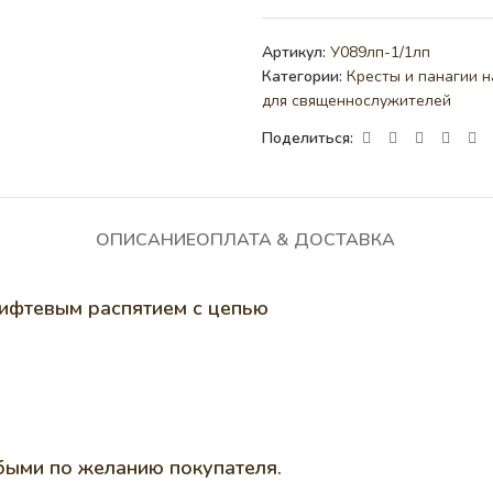
Артикул:
У089лп-1/1лп
Категории:
Кресты и панагии н
для священнослужителей
Поделиться:
ОПИСАНИЕ
ОПЛАТА & ДОСТАВКА
нифтевым распятием с цепью
юбыми по желанию покупателя.