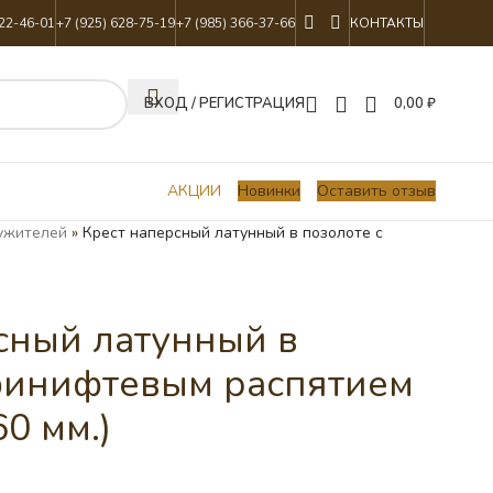
822-46-01
+7 (925) 628-75-19
+7 (985) 366-37-66
КОНТАКТЫ
ВХОД / РЕГИСТРАЦИЯ
0,00
₽
АКЦИИ
Новинки
Оставить отзыв
ужителей
»
Крест наперсный латунный в позолоте с
сный латунный в
финифтевым распятием
60 мм.)