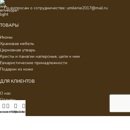
По вопросам о сотрудничестве: umilenie2017@mail.ru
ТОВАРЫ
Иконы
Храмовая мебель
Церковная утварь
Кресты и панагии наперсные, цепи к ним
Евхаристические принадлежности
Подарки из кожи
ДЛЯ КЛИЕНТОВ
О нас
Отзывы
Новости
писок желаний
агазин
Корзина
Мой аккаунт
Каталог
Контакты
Стать партнером