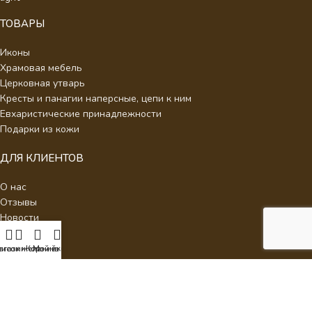
ТОВАРЫ
Иконы
Храмовая мебель
Церковная утварь
Кресты и панагии наперсные, цепи к ним
Евхаристические принадлежности
Подарки из кожи
ДЛЯ КЛИЕНТОВ
О нас
Отзывы
Новости
Каталог
Контакты
писок желаний
агазин
Корзина
Мой аккаунт
Стать партнером
Политика конфиденциальности
Интернет Магазин Умиление.
2026 - Кресты наперсные для
священнослужителей с украшениями.