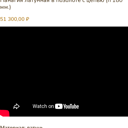
Панагия латунная в позолоте с цепью (h 180
мм.)
51 300,00
₽
Материал: латунь