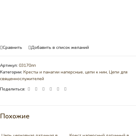
Сравнить
Добавить в список желаний
Артикул:
03170лп
Категории:
Кресты и панагии наперсные, цепи к ним
,
Цепи для
священнослужителей
Поделиться:
Похожие
Цепь церковная латунная в
Крест наперсный латунный в