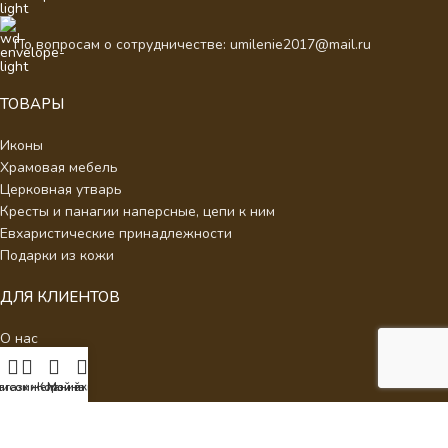
По вопросам о сотрудничестве: umilenie2017@mail.ru
ТОВАРЫ
Иконы
Храмовая мебель
Церковная утварь
Кресты и панагии наперсные, цепи к ним
Евхаристические принадлежности
Подарки из кожи
ДЛЯ КЛИЕНТОВ
О нас
Отзывы
Новости
писок желаний
агазин
Корзина
Мой аккаунт
Каталог
Контакты