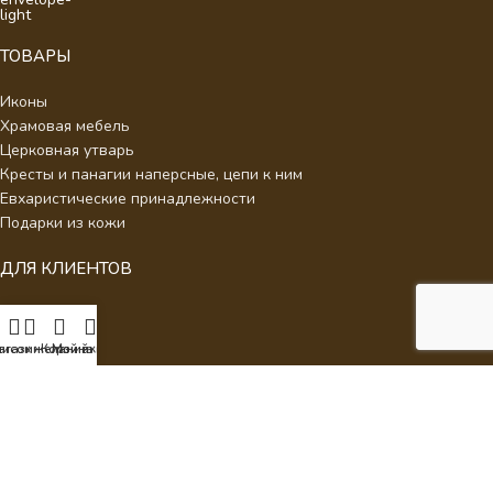
ТОВАРЫ
Иконы
Храмовая мебель
Церковная утварь
Кресты и панагии наперсные, цепи к ним
Евхаристические принадлежности
Подарки из кожи
ДЛЯ КЛИЕНТОВ
О нас
Отзывы
писок желаний
агазин
Корзина
Мой аккаунт
Новости
Каталог
Контакты
Стать партнером
Политика конфиденциальности
Интернет Магазин Умиление.
2026 - Кресты наперсные для