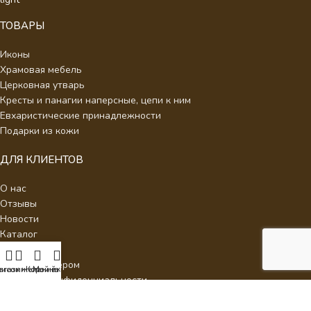
ТОВАРЫ
Иконы
Храмовая мебель
Церковная утварь
Кресты и панагии наперсные, цепи к ним
Евхаристические принадлежности
Подарки из кожи
ДЛЯ КЛИЕНТОВ
О нас
Отзывы
Новости
Каталог
Контакты
Стать партнером
писок желаний
агазин
Корзина
Мой аккаунт
Политика конфиденциальности
Интернет Магазин Умиление.
2026 - Кресты наперсные для