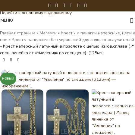
Перейти к навигации
Перейти к основному содержимому
МЕНЮ
Главная страница
»
Магазин
»
Кресты и панагии наперсные, цепи к
ним
»
Кресты наперсные без украшений для священнослужителей
»
Крест наперсный латунный в позолоте с цепью из юв.сплава (📍
спец. линейка от «Умиления» по спец.цене) .(125мм)
Нажмите, чтобы увеличить
НОВЫЙ