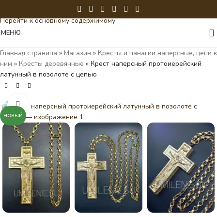
Перейти к навигации
Перейти к основному содержимому
МЕНЮ
Главная страница
»
Магазин
»
Кресты и панагии наперсные, цепи к
ним
»
Кресты деревянные
»
Крест наперсный протоиерейский
латунный в позолоте с цепью
Нажмите, чтобы увеличить
НОВЫЙ