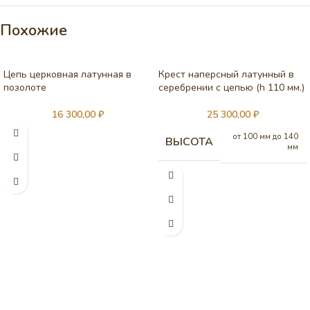
Похожие
Цепь церковная латунная в
Крест наперсный латунный в
позолоте
серебрении c цепью (h 110 мм.)
16 300,00
₽
25 300,00
₽
от 100 мм до 140
ВЫСОТА
мм