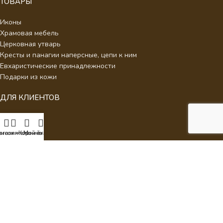
ТОВАРЫ
Иконы
Храмовая мебель
Церковная утварь
Кресты и панагии наперсные, цепи к ним
Евхаристические принадлежности
Подарки из кожи
ДЛЯ КЛИЕНТОВ
О нас
Отзывы
писок желаний
агазин
Корзина
Мой аккаунт
Новости
Каталог
Контакты
Стать партнером
Политика конфиденциальности
Интернет Магазин Умиление.
2026 - Кресты наперсные для
священнослужителей с украшениями.
ИП Аракелян Мария Леонидовна, ИНН 532126140242,