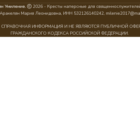
ин Умиление.
2026 - Кресты наперсные для священнослужителей
Аракелян Мария Леонидовна, ИНН 532126140242, milenie2017@mai
АК СПРАВОЧНАЯ ИНФОРМАЦИЯ И НЕ ЯВЛЯЮТСЯ ПУБЛИЧНОЙ ОФ
ГРАЖДАНСКОГО КОДЕКСА РОССИЙСКОЙ ФЕДЕРАЦИИ.