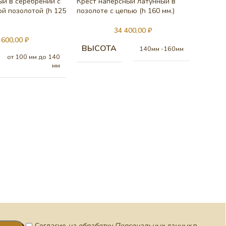
ый в серебрении с
Крест наперсный латунный в
й позолотой (h 125
позолоте с цепью (h 160 мм.)
34 400,00
₽
 600,00
₽
ВЫСОТА
140мм -160мм
от 100 мм до 140
мм
Крест 
позолот
Согласие
на обработку Персональных данных
в