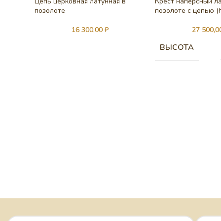
Цепь церковная латунная в
Крест наперсный л
позолоте
позолоте с цепью (h
16 300,00
₽
27 500,
ВЫСОТА