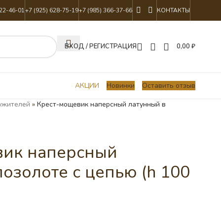
822-46-01
+7 (925) 628-75-19
+7 (985) 366-37-66
КОНТАКТЫ
ВХОД / РЕГИСТРАЦИЯ
0,00
₽
АКЦИИ
Новинки
Оставить отзыв
ужителей
»
Крест-мощевик наперсный латунный в
вик наперсный
озолоте с цепью (h 100