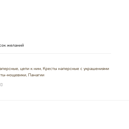
сок желаний
аперсные, цепи к ним
,
Кресты наперсные с украшениями
сты-мощевики
,
Панагии