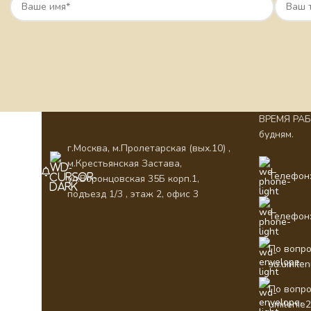
ВРЕМЯ РАБО
будням.
г.Москва, м.Пролетарская (вых.10) ,
м.Крестьянская Застава,
Телефон:
ул.Воронцовская 35Б корп.1,
подъезд 1/3 , этаж 2, офис 3
Телефон:
По вопро
su.umile
По вопро
umilenie