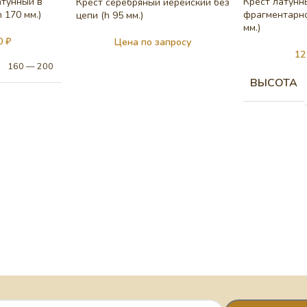
атунный в
Крест латунн
Крест серебряный иерейский без
 170 мм.)
фрагментарно
цепи (h 95 мм.)
мм.)
00
₽
Цена по запросу
12
160 — 200
ВЫСОТА