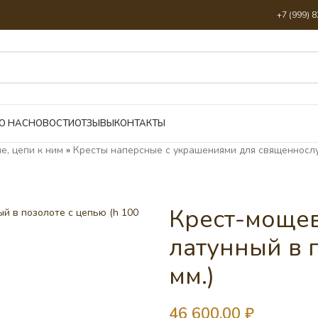
+7 (999) 
О НАС
НОВОСТИ
ОТЗЫВЫ
КОНТАКТЫ
е, цепи к ним
»
Кресты наперсные с украшениями для священносл
Крест-моще
латунный в п
мм.)
46 600,00
₽