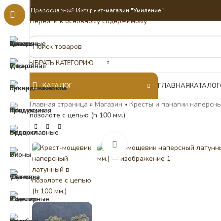
Перейти к навигации
Православный Интернет-магазин "Умиление"
Перейти к основному содержимому
ВЫБРАТЬ КАТЕГОРИЮ
КАТАЛОГ
ГЛАВНАЯ
КАТАЛОГ
Главная страница
»
Магазин
»
Кресты и панагии наперсны
позолоте с цепью (h 100 мм.)
Нажмите, чтобы увеличить