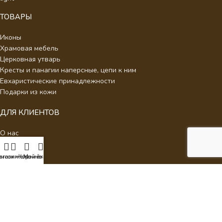
ТОВАРЫ
Иконы
Храмовая мебель
Церковная утварь
Кресты и панагии наперсные, цепи к ним
Евхаристические принадлежности
Подарки из кожи
ДЛЯ КЛИЕНТОВ
О нас
Отзывы
Новости
писок желаний
агазин
Корзина
Мой аккаунт
Каталог
Контакты
Стать партнером
Политика конфиденциальности
Интернет Магазин Умиление.
2026 - Кресты наперсные для
священнослужителей с украшениями.