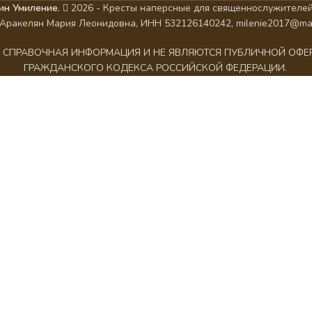
ин Умиление.
2026 - Кресты наперсные для священнослужителей
Аракелян Мария Леонидовна, ИНН 532126140242, milenie2017@mai
АК СПРАВОЧНАЯ ИНФОРМАЦИЯ И НЕ ЯВЛЯЮТСЯ ПУБЛИЧНОЙ ОФ
ГРАЖДАНСКОГО КОДЕКСА РОССИЙСКОЙ ФЕДЕРАЦИИ.