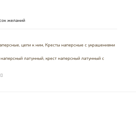
сок желаний
аперсные, цепи к ним
,
Кресты наперсные с украшениями
 наперсный латунный
,
крест наперсный латунный с