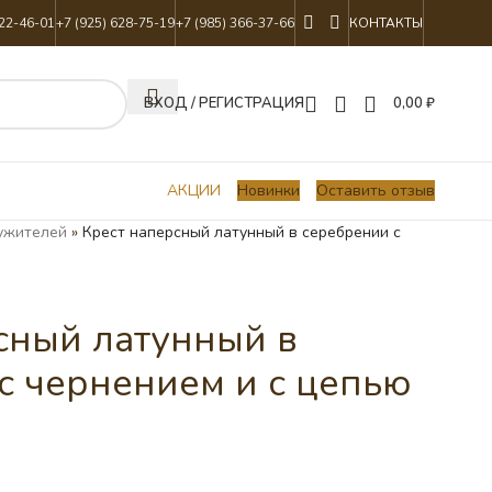
822-46-01
+7 (925) 628-75-19
+7 (985) 366-37-66
КОНТАКТЫ
ВХОД / РЕГИСТРАЦИЯ
0,00
₽
АКЦИИ
Новинки
Оставить отзыв
ужителей
»
Крест наперсный латунный в серебрении с
сный латунный в
с чернением и с цепью