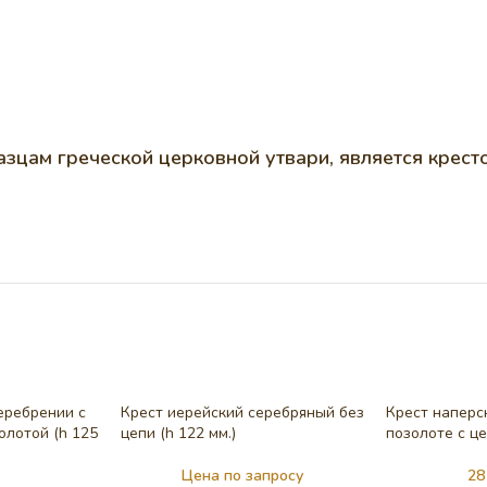
зцам греческой церковной утвари, является крест
еребрении с
Крест иерейский серебряный без
Крест наперс
олотой (h 125
цепи (h 122 мм.)
позолоте c це
Цена по запросу
28