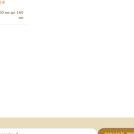
00
₽
00 мм до 140
мм