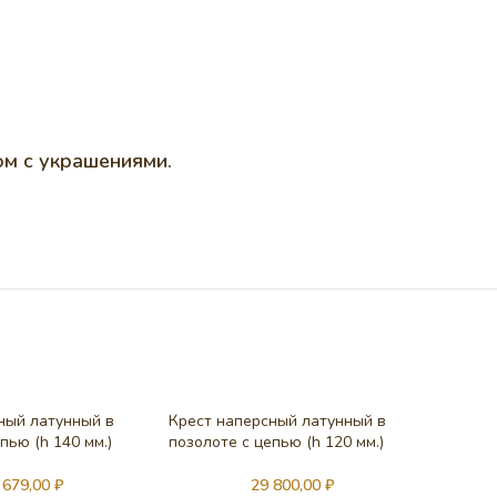
ом с украшениями.
ный латунный в
Крест наперсный латунный в
пью (h 140 мм.)
позолоте c цепью (h 120 мм.)
 679,00
₽
29 800,00
₽