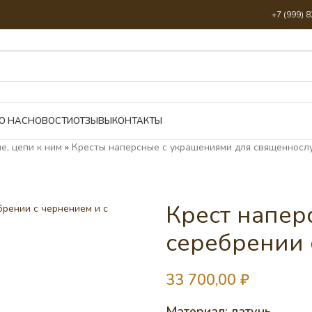
+7 (999) 
О НАС
НОВОСТИ
ОТЗЫВЫ
КОНТАКТЫ
е, цепи к ним
»
Кресты наперсные с украшениями для священносл
Крест напер
серебрении 
33 700,00
₽
Материал: латунь