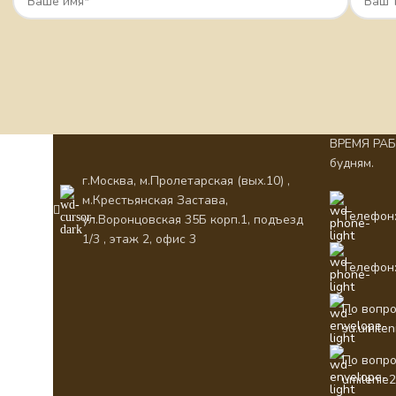
ВРЕМЯ РАБО
будням.
г.Москва, м.Пролетарская (вых.10) ,
м.Крестьянская Застава,
Телефон:
ул.Воронцовская 35Б корп.1, подъезд
1/3 , этаж 2, офис 3
Телефон:
По вопро
su.umile
По вопро
umilenie