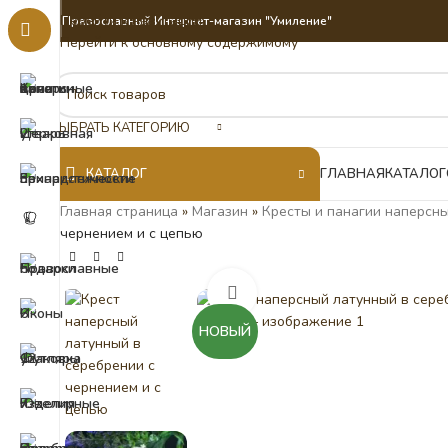
Перейти к навигации
Православный Интернет-магазин "Умиление"
Перейти к основному содержимому
ВЫБРАТЬ КАТЕГОРИЮ
КАТАЛОГ
ГЛАВНАЯ
КАТАЛОГ
Главная страница
»
Магазин
»
Кресты и панагии наперсны
чернением и с цепью
Нажмите, чтобы увеличить
НОВЫЙ