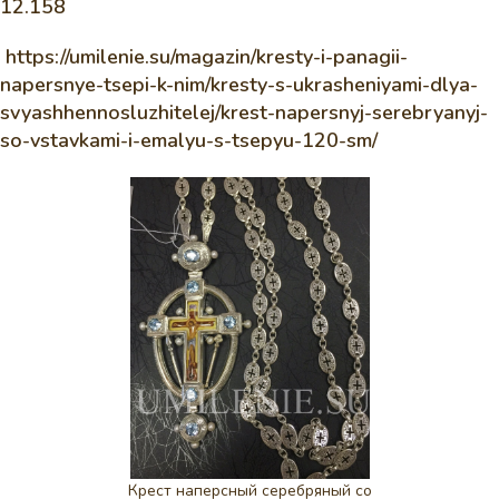
12.158
https://umilenie.su/magazin/kresty-i-panagii-
napersnye-tsepi-k-nim/kresty-s-ukrasheniyami-dlya-
svyashhennosluzhitelej/krest-napersnyj-serebryanyj-
so-vstavkami-i-emalyu-s-tsepyu-120-sm/
Крест наперсный серебряный со