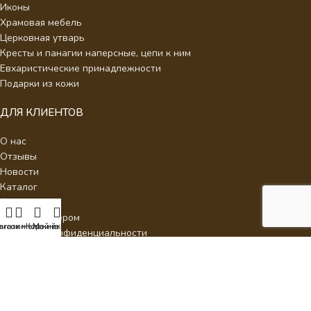
Иконы
Храмовая мебель
Церковная утварь
Кресты и панагии наперсные, цепи к ним
Евхаристические принадлежности
Подарки из кожи
ДЛЯ КЛИЕНТОВ
О нас
Отзывы
Новости
Каталог
Контакты
Стать партнером
писок желаний
агазин
Корзина
Мой аккаунт
Политика конфиденциальности
Интернет Магазин Умиление.
2026 - Кресты наперсные для
священнослужителей с украшениями.
ИП Аракелян Мария Леонидовна, ИНН 532126140242,
milenie2017@mail.ru