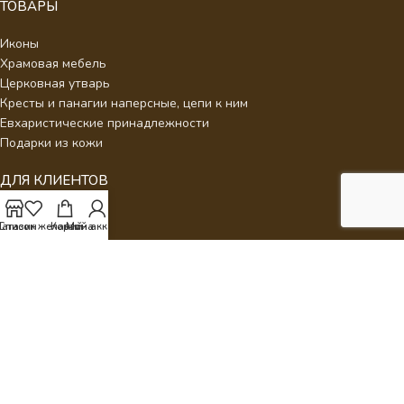
ТОВАРЫ
Иконы
Храмовая мебель
Церковная утварь
Кресты и панагии наперсные, цепи к ним
Евхаристические принадлежности
Подарки из кожи
ДЛЯ КЛИЕНТОВ
О нас
агазин
Список желаний
Корзина
Мой аккаунт
Отзывы
Новости
Каталог
Контакты
Стать партнером
Политика конфиденциальности
Интернет Магазин Умиление.
2026 - Кресты наперсные для
священнослужителей с украшениями.
ИП Аракелян Мария Леонидовна, ИНН 532126140242,