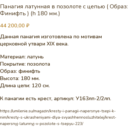
Панагия латунная в позолоте с цепью ( Образ:
Финифть ) (h 180 мм.)
44 200,00
₽
Данная панагия изготовлена по мотивам
церковной утвари XIX века.
Материал: латунь
Покрытие: позолота
Образ: финифть
Высота: 180 мм.
Длина цепи: 120 см.
К панагии есть крест, артикул: У163лп-2/2лп.
https://umilenie.su/magazin/kresty-i-panagii-napersnye-tsepi-k-
nim/kresty-s-ukrasheniyami-dlya-svyashhennosluzhitelej/krest-
napersnyj-latunnyj-v-pozolote-s-tsepyu-223/