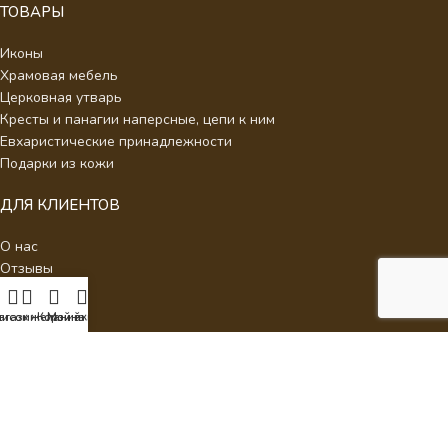
ТОВАРЫ
Иконы
Храмовая мебель
Церковная утварь
Кресты и панагии наперсные, цепи к ним
Евхаристические принадлежности
Подарки из кожи
ДЛЯ КЛИЕНТОВ
О нас
Отзывы
Новости
Каталог
писок желаний
агазин
Корзина
Мой аккаунт
Контакты
Стать партнером
Политика конфиденциальности
Интернет Магазин Умиление.
2026 - Кресты наперсные для
священнослужителей с украшениями.
ИП Аракелян Мария Леонидовна, ИНН 532126140242,