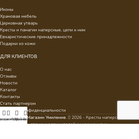
Иконы
Храмовая мебель
Церковная утварь
Кресты и панагии наперсные, цепи к ним
Евхаристические принадлежности
Подарки из кожи
ДЛЯ КЛИЕНТОВ
О нас
Отзывы
Новости
Каталог
Контакты
Стать партнером
Политика конфиденциальности
Интернет Магазин Умиление.
2026 - Кресты наперсные для
писок желаний
агазин
Корзина
Мой аккаунт
священнослужителей с украшениями.
ИП Аракелян Мария Леонидовна, ИНН 532126140242,
milenie2017@mail.ru