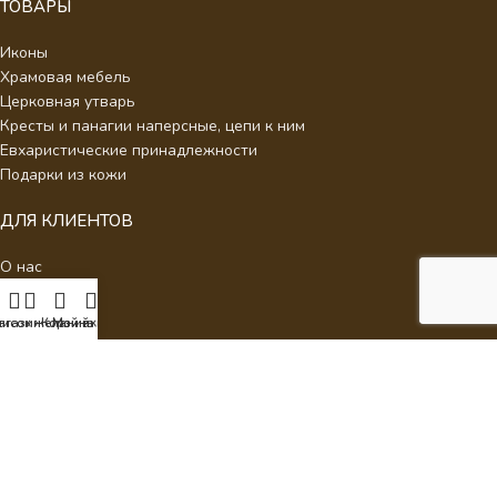
ТОВАРЫ
Иконы
Храмовая мебель
Церковная утварь
Кресты и панагии наперсные, цепи к ним
Евхаристические принадлежности
Подарки из кожи
ДЛЯ КЛИЕНТОВ
О нас
Отзывы
Новости
писок желаний
агазин
Корзина
Мой аккаунт
Каталог
Контакты
Стать партнером
Политика конфиденциальности
Интернет Магазин Умиление.
2026 - Кресты наперсные для
священнослужителей с украшениями.
ИП Аракелян Мария Леонидовна, ИНН 532126140242,