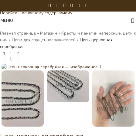
Перейти к навигации
Перейти к основному содержимому
МЕНЮ
Главная страница
»
Магазин
»
Кресты и панагии наперсные, цепи к
ним
»
Цепи для священнослужителей
»
Цепь церковная
серебряная
Нажмите, чтобы увеличить