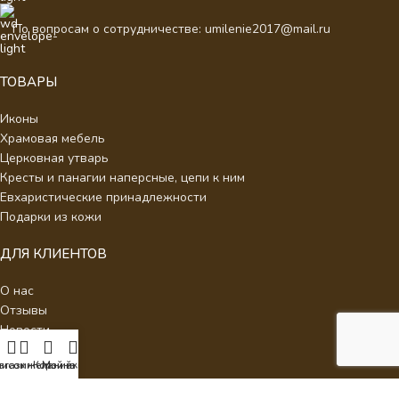
По вопросам о сотрудничестве: umilenie2017@mail.ru
ТОВАРЫ
Иконы
Храмовая мебель
Церковная утварь
Кресты и панагии наперсные, цепи к ним
Евхаристические принадлежности
Подарки из кожи
ДЛЯ КЛИЕНТОВ
О нас
Отзывы
Новости
Каталог
писок желаний
агазин
Корзина
Мой аккаунт
Контакты
Стать партнером