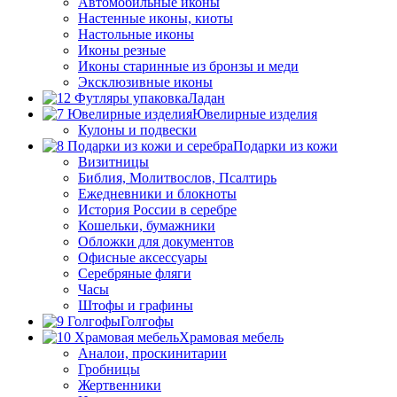
Автомобильные иконы
Настенные иконы, киоты
Настольные иконы
Иконы резные
Иконы старинные из бронзы и меди
Эксклюзивные иконы
Ладан
Ювелирные изделия
Кулоны и подвески
Подарки из кожи
Визитницы
Библия, Молитвослов, Псалтирь
Ежедневники и блокноты
История России в серебре
Кошельки, бумажники
Обложки для документов
Офисные аксессуары
Серебряные фляги
Часы
Штофы и графины
Голгофы
Храмовая мебель
Аналои, проскинитарии
Гробницы
Жертвенники