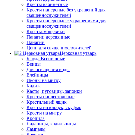
Кресты кабинетные
Кресты наперсные без украшений для
священнослужителей
Кресты наперсные с украшениями для
священнослужителей
Кресты-мощевики
Панагии деревянные
Панагии
Цепи для священнослужителей
Церковная утварь
Блюда Всенощные
Венцы
Для освящения воды
Елейницы
Иконы на митру
Кадила
Касты, пуговицы, запонки
Кресты напрестольные
Крестильный ящик
Кресты на клобук, скуфью
Кресты на митру
Кропила
Ладаницы, кадильницы
Лампады
Ковчеги