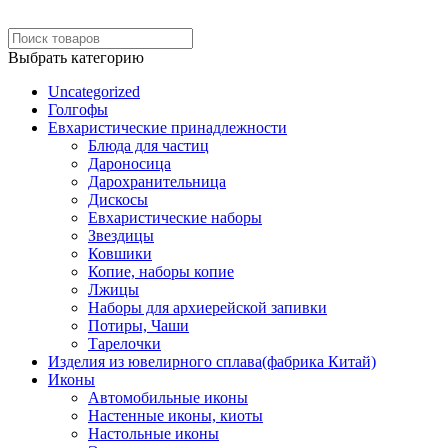
Выбрать категорию
Uncategorized
Голгофы
Евхаристические принадлежности
Блюда для частиц
Дароносица
Дарохранительница
Дискосы
Евхаристические наборы
Звездицы
Ковшики
Копие, наборы копие
Лжицы
Наборы для архиерейской запивки
Потиры, Чаши
Тарелочки
Изделия из ювелирного сплава(фабрика Китай)
Иконы
Автомобильные иконы
Настенные иконы, киоты
Настольные иконы