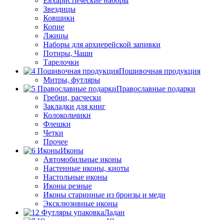
Евхаристические наборы
Звездицы
Ковшики
Копие
Лжицы
Наборы для архиерейской запивки
Потиры, Чаши
Тарелочки
Пошивочная продукция
Митры, футляры
Православные подарки
Гребни, расчески
Закладки для книг
Колокольчики
Флешки
Четки
Прочее
Иконы
Автомобильные иконы
Настенные иконы, киоты
Настольные иконы
Иконы резные
Иконы старинные из бронзы и меди
Эксклюзивные иконы
Ладан