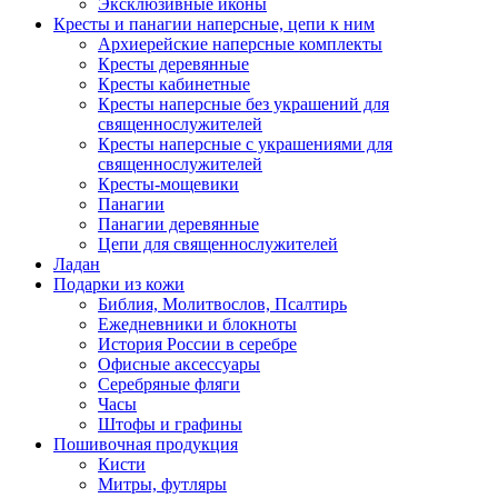
Эксклюзивные иконы
Кресты и панагии наперсные, цепи к ним
Архиерейские наперсные комплекты
Кресты деревянные
Кресты кабинетные
Кресты наперсные без украшений для
священнослужителей
Кресты наперсные с украшениями для
священнослужителей
Кресты-мощевики
Панагии
Панагии деревянные
Цепи для священнослужителей
Ладан
Подарки из кожи
Библия, Молитвослов, Псалтирь
Ежедневники и блокноты
История России в серебре
Офисные аксессуары
Серебряные фляги
Часы
Штофы и графины
Пошивочная продукция
Кисти
Митры, футляры