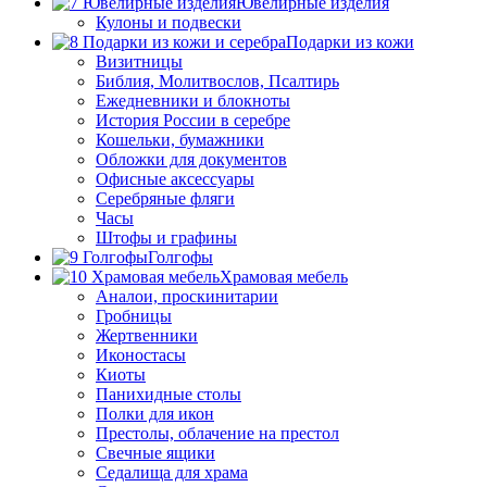
Ювелирные изделия
Кулоны и подвески
Подарки из кожи
Визитницы
Библия, Молитвослов, Псалтирь
Ежедневники и блокноты
История России в серебре
Кошельки, бумажники
Обложки для документов
Офисные аксессуары
Серебряные фляги
Часы
Штофы и графины
Голгофы
Храмовая мебель
Аналои, проскинитарии
Гробницы
Жертвенники
Иконостасы
Киоты
Панихидные столы
Полки для икон
Престолы, облачение на престол
Свечные ящики
Седалища для храма