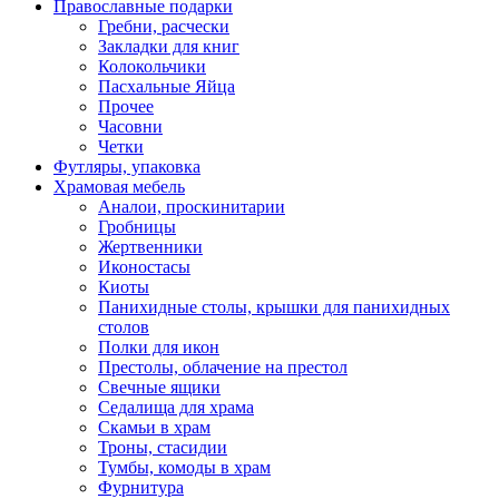
Православные подарки
Гребни, расчески
Закладки для книг
Колокольчики
Пасхальные Яйца
Прочее
Часовни
Четки
Футляры, упаковка
Храмовая мебель
Аналои, проскинитарии
Гробницы
Жертвенники
Иконостасы
Киоты
Панихидные столы, крышки для панихидных
столов
Полки для икон
Престолы, облачение на престол
Свечные ящики
Седалища для храма
Скамьи в храм
Троны, стасидии
Тумбы, комоды в храм
Фурнитура