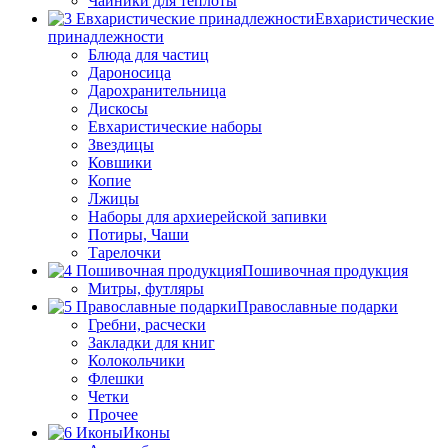
Чайники для теплоты
Евхаристические
принадлежности
Блюда для частиц
Дароносица
Дарохранительница
Дискосы
Евхаристические наборы
Звездицы
Ковшики
Копие
Лжицы
Наборы для архиерейской запивки
Потиры, Чаши
Тарелочки
Пошивочная продукция
Митры, футляры
Православные подарки
Гребни, расчески
Закладки для книг
Колокольчики
Флешки
Четки
Прочее
Иконы