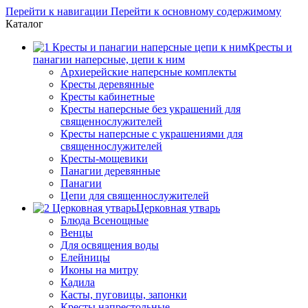
Перейти к навигации
Перейти к основному содержимому
Каталог
Кресты и
панагии наперсные, цепи к ним
Архиерейские наперсные комплекты
Кресты деревянные
Кресты кабинетные
Кресты наперсные без украшений для
священнослужителей
Кресты наперсные с украшениями для
священнослужителей
Кресты-мощевики
Панагии деревянные
Панагии
Цепи для священнослужителей
Церковная утварь
Блюда Всенощные
Венцы
Для освящения воды
Елейницы
Иконы на митру
Кадила
Касты, пуговицы, запонки
Кресты напрестольные