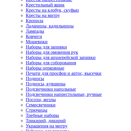
Крестильный ящик
Кресты на клобук, скуфью
Кресты на митру
Кропила
Ладаницы, кадильницы
Лампады
Ковчеги
Мощевики
Наборы для запивки
Наборы для омовения рук
Наборы для архиерейской запивки
Наборы для соборования
Наборы церковные
Печати для просфор и артос, высечки
Подносы
Подносы, кувшины
Подсвечники напольные
Подсвечники напрестольные, ручные
Посохи, жезлы
Семисвечники
Стрючицы
Требные наборы
Трикирий, дикирий
Украшения на митру