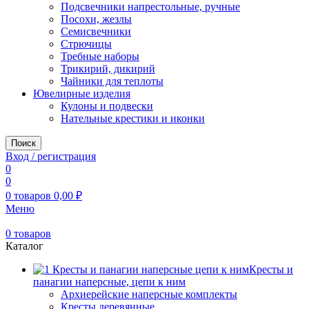
Подсвечники напрестольные, ручные
Посохи, жезлы
Семисвечники
Стрючицы
Требные наборы
Трикирий, дикирий
Чайники для теплоты
Ювелирные изделия
Кулоны и подвески
Нательные крестики и иконки
Поиск
Вход / регистрация
0
0
0
товаров
0,00
₽
Меню
0
товаров
Каталог
Кресты и
панагии наперсные, цепи к ним
Архиерейские наперсные комплекты
Кресты деревянные