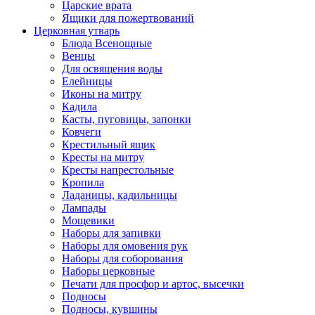
Царские врата
Ящики для пожертвований
Церковная утварь
Блюда Всенощные
Венцы
Для освящения воды
Елейницы
Иконы на митру
Кадила
Касты, пуговицы, запонки
Ковчеги
Крестильный ящик
Кресты на митру
Кресты напрестольные
Кропила
Ладаницы, кадильницы
Лампады
Мощевики
Наборы для запивки
Наборы для омовения рук
Наборы для соборования
Наборы церковные
Печати для просфор и артос, высечки
Подносы
Подносы, кувшины