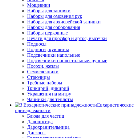
Мощевики
Наборы для запивки
Наборы для омовения рук
Наборы для архиерейской запивки
Наборы для соборования
Наборы церковные
Печати для просфор и артос, высечки
Подносы
Подносы, кувшины
Подсвечники напольные
Подсвечники напрестольные, ручные
Посохи, жезлы
Семисвечники
Стрючицы
Требные наборы
Трикирий, дикирий
Украшения на митру
Чайники для теплоты
Евхаристические
принадлежности
Блюда для частиц
Дароносица
Дарохранительница
Дискосы