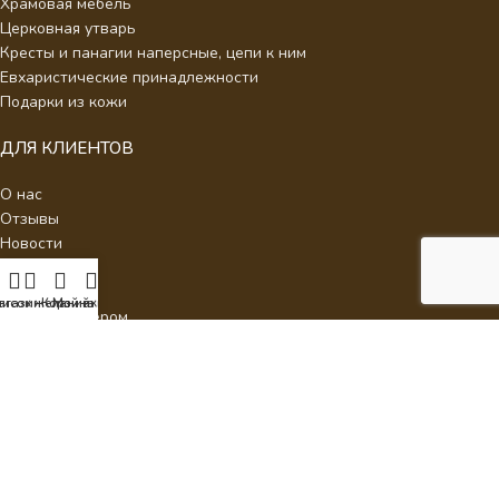
Храмовая мебель
Церковная утварь
Кресты и панагии наперсные, цепи к ним
Евхаристические принадлежности
Подарки из кожи
ДЛЯ КЛИЕНТОВ
О нас
Отзывы
Новости
Каталог
Контакты
писок желаний
агазин
Корзина
Мой аккаунт
Стать партнером
Политика конфиденциальности
Интернет Магазин Умиление.
2026 - Кресты наперсные для
священнослужителей с украшениями.
ИП Аракелян Мария Леонидовна, ИНН 532126140242,
milenie2017@mail.ru
ВСЕ ЦЕНЫ, УКАЗАННЫЕ НА САЙТЕ, ПРИВЕДЕНЫ КАК