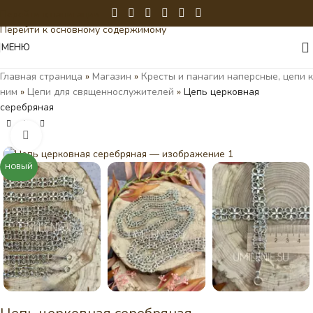
Перейти к навигации
Перейти к основному содержимому
МЕНЮ
Главная страница
»
Магазин
»
Кресты и панагии наперсные, цепи к
ним
»
Цепи для священнослужителей
»
Цепь церковная
серебряная
Нажмите, чтобы увеличить
НОВЫЙ