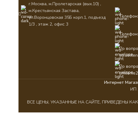
г.Москва, м.Пролетарская (вых.10) ,
м.Крестьянская Застава,
Телефон:
ул.Воронцовская 35Б корп.1, подъезд
1/3 , этаж 2, офис 3
Телефон:
По вопро
su.umile
По вопро
umilenie
Интернет Магаз
ИП 
ВСЕ ЦЕНЫ, УКАЗАННЫЕ НА САЙТЕ, ПРИВЕДЕНЫ К