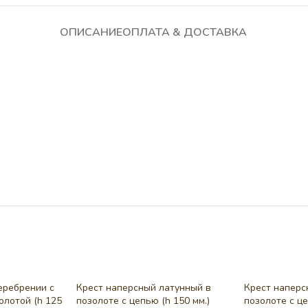
ОПИСАНИЕ
ОПЛАТА & ДОСТАВКА
еребрении с
Крест наперсный латунный в
Крест наперс
олотой (h 125
позолоте с цепью (h 150 мм.)
позолоте c це