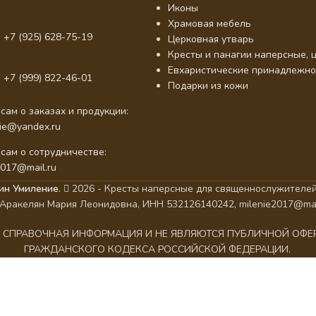
Иконы
Храмовая мебель
 +7 (925) 628-75-19
Церковная утварь
Кресты и панагии наперсные, ц
Евхаристические принадлежно
 +7 (999) 822-46-01
Подарки из кожи
сам о заказах и продукции:
nie@yandex.ru
сам о сотрудничестве:
2017@mail.ru
ин Умиление.
2026 - Кресты наперсные для священнослужителей
Аракелян Мария Леонидовна, ИНН 532126140242, milenie2017@mai
АК СПРАВОЧНАЯ ИНФОРМАЦИЯ И НЕ ЯВЛЯЮТСЯ ПУБЛИЧНОЙ ОФ
ГРАЖДАНСКОГО КОДЕКСА РОССИЙСКОЙ ФЕДЕРАЦИИ.