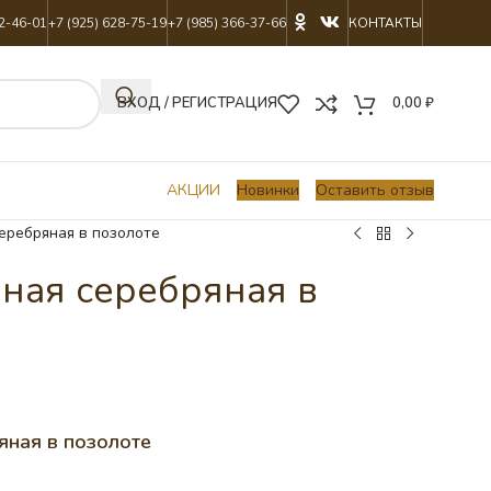
22-46-01
+7 (925) 628-75-19
+7 (985) 366-37-66
КОНТАКТЫ
ВХОД / РЕГИСТРАЦИЯ
0,00
₽
АКЦИИ
Новинки
Оставить отзыв
еребряная в позолоте
ная серебряная в
яная в позолоте