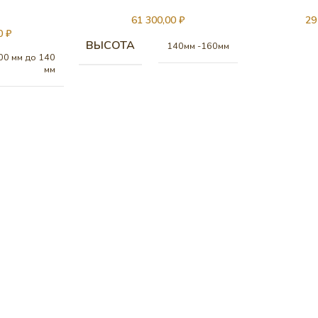
61 300,00
₽
29
00
₽
ВЫСОТА
140мм -160мм
00 мм до 140
мм