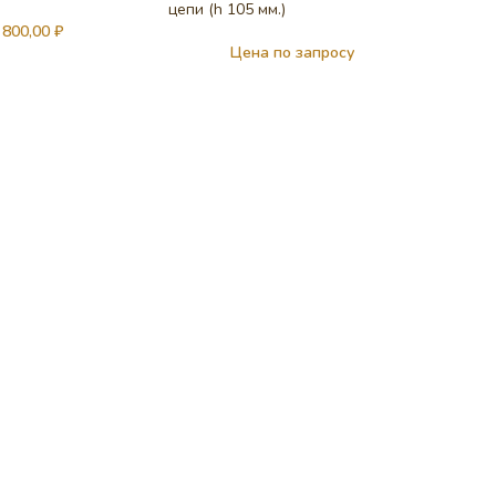
цепи (h 105 мм.)
 800,00
₽
Цена по запросу
Архиер
комплек
цепями 
ВЫС