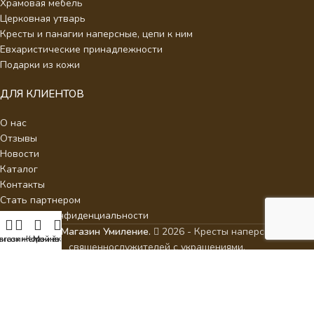
Храмовая мебель
Церковная утварь
Кресты и панагии наперсные, цепи к ним
Евхаристические принадлежности
Подарки из кожи
ДЛЯ КЛИЕНТОВ
О нас
Отзывы
Новости
Каталог
Контакты
Стать партнером
Политика конфиденциальности
Интернет Магазин Умиление.
2026 - Кресты наперсные для
писок желаний
агазин
Корзина
Мой аккаунт
священнослужителей с украшениями.
ИП Аракелян Мария Леонидовна, ИНН 532126140242,
milenie2017@mail.ru
ВСЕ ЦЕНЫ, УКАЗАННЫЕ НА САЙТЕ, ПРИВЕДЕНЫ КАК